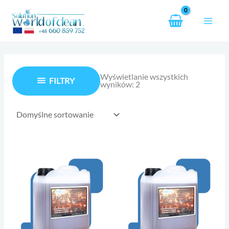
Przejdź
do
treści
Wyświetlanie wszystkich
FILTRY
wyników: 2