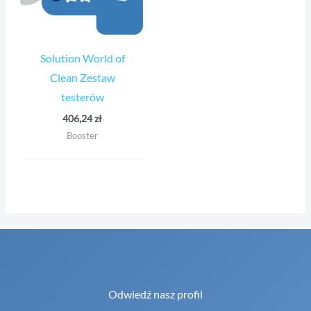
Solution World of
Clean Zestaw
testerów
406,24
zł
Booster
Odwiedź nasz profil