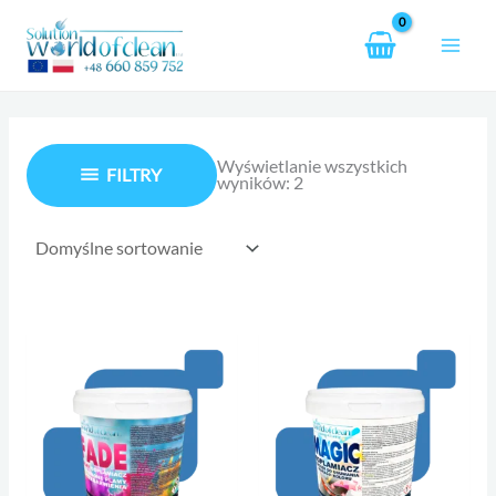
Przejdź
do
treści
Wyświetlanie wszystkich
FILTRY
wyników: 2