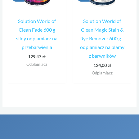
Solution World of
Solution World of
Clean Fade 600 g
Clean Magic Stain &
silny odplamiacz na
Dye Remover 600 g –
przebarwienia
odplamiacz na plamy
z barwników
129,47
zł
Odplamiacz
124,00
zł
Odplamiacz