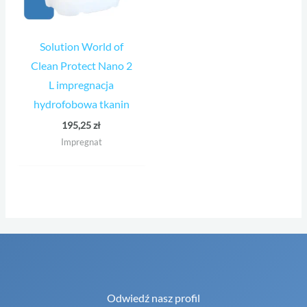
Solution World of
Clean Protect Nano 2
L impregnacja
hydrofobowa tkanin
195,25
zł
Impregnat
Odwiedź nasz profil