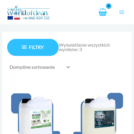
Przejdź
do
treści
Wyświetlanie wszystkich
FILTRY
wyników: 3