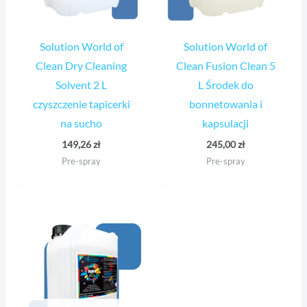
Solution World of
Solution World of
Clean Dry Cleaning
Clean Fusion Clean 5
Solvent 2 L
L Środek do
czyszczenie tapicerki
bonnetowania i
na sucho
kapsulacji
149,26
zł
245,00
zł
Pre-spray
Pre-spray